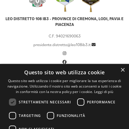
LEO DISTRETTO 108 IB3 - PROVINCE DI CREMONA, LODI, PAVIA E
PIACENZA
C.F. 94021690063
presidente.distretto@leo108ib3.it
×
Questo sito web utilizza cookie
CHI SIAMO
Questo sito web utilizza i cookie per migliorare la tua esperienza di
navigazione. Utilizzando il nostro sito web acconsenti a tutti i cookie
LCIF
in conformità con la nostra policy per i cookie.
Leggi di più
CALENDARIO
STRETTAMENTE NECESSARI
PERFORMANCE
DOCUMENTI
ATTIVITÀ
TARGETING
FUNZIONALITÀ
NEWS ED EVENTI