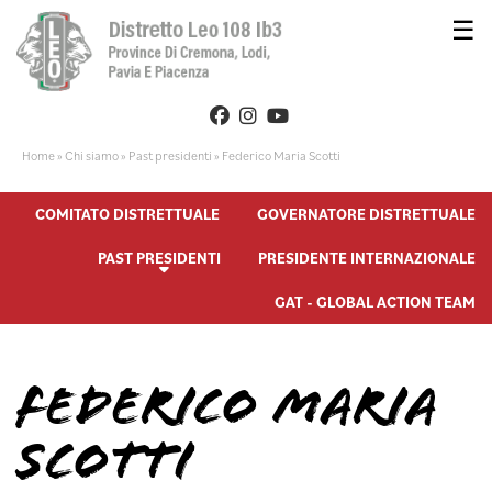
☰
Home
»
Chi siamo
»
Past presidenti
»
Federico Maria Scotti
COMITATO DISTRETTUALE
GOVERNATORE DISTRETTUALE
PAST PRESIDENTI
PRESIDENTE INTERNAZIONALE
GAT - GLOBAL ACTION TEAM
FEDERICO MARIA
SCOTTI