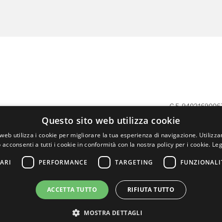
C.F. 9402169006
Questo sito web utilizza cookie
presidente.distretto@leo108ib3.it
web utilizza i cookie per migliorare la tua esperienza di navigazione. Utilizza
 acconsenti a tutti i cookie in conformità con la nostra policy per i cookie.
Leg
ARI
PERFORMANCE
TARGETING
FUNZIONALI
I, PAVIA E
ACCETTA TUTTO
RIFIUTA TUTTO
MOSTRA DETTAGLI