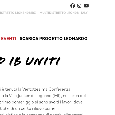
ISTRETTO LIONS 108IB3
MULTIDISTRETTO LEO 108 ITALY
 EVENTI
SCARICA PROGETTO LEONARDO
 IB UNITI
 è tenuta la Ventottesima Conferenza
o la Villa Jucker di Legnano (MI), nell'area del
primo pomeriggio si sono svolti i lavori dove
tiche di un certo rilievo come la
rosi cistica e la consegna di pacchi alimentari