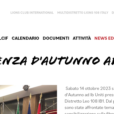
LIONS CLUB INTERNATIONAL
MULTIDISTRETTO LIONS 108 ITALY
D
LCIF
CALENDARIO
DOCUMENTI
ATTIVITÀ
NEWS ED
ENZA D'AUTUNNO AD
Sabato 14 ottobre 2023 si
d'Autunno ad Ib Uniti press
Distretto Leo 108 IB1. Dal 
sono state affrontate tema
sensibilizzazione sulla fib