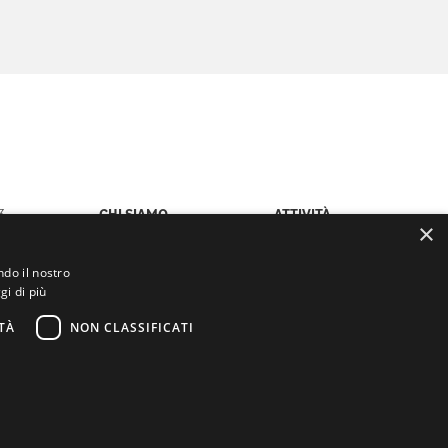
3
CHI SIAMO
ATTIVITÀ
×
LCIF
NEWS ED EVENTI
ndo il nostro
CALENDARIO
ARCHIVIO NEWS
gi di più
DOCUMENTI
TÀ
NON CLASSIFICATI
Leo Distretto 108 IB3 ITALIA |
Privacy e Policy
Powered by Weblitz