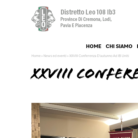
HOME
CHI SIAMO
Home
»
News ed eventi
»
XXVIII Conferenza D'autunno Ad IB Uniti
XXVIII CONFER