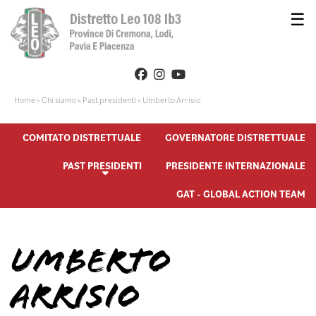
☰
Home
»
Chi siamo
»
Past presidenti
»
Umberto Arrisio
COMITATO DISTRETTUALE
GOVERNATORE DISTRETTUALE
PAST PRESIDENTI
PRESIDENTE INTERNAZIONALE
GAT - GLOBAL ACTION TEAM
UMBERTO
ARRISIO