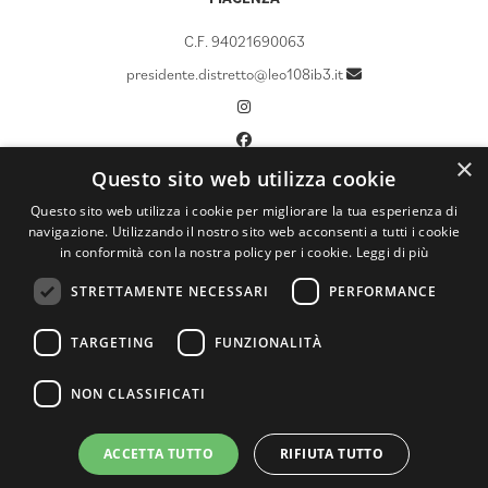
C.F. 94021690063
presidente.distretto@leo108ib3.it
×
Questo sito web utilizza cookie
CHI SIAMO
Questo sito web utilizza i cookie per migliorare la tua esperienza di
navigazione. Utilizzando il nostro sito web acconsenti a tutti i cookie
LCIF
in conformità con la nostra policy per i cookie.
Leggi di più
CALENDARIO
STRETTAMENTE NECESSARI
PERFORMANCE
DOCUMENTI
ATTIVITÀ
TARGETING
FUNZIONALITÀ
NEWS ED EVENTI
NON CLASSIFICATI
ARCHIVIO NEWS
ACCETTA TUTTO
RIFIUTA TUTTO
Leo Distretto 108 IB3 ITALIA |
Privacy e Policy