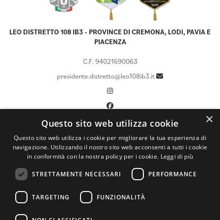
LEO DISTRETTO 108 IB3 - PROVINCE DI CREMONA, LODI, PAVIA E
PIACENZA
C.F. 94021690063
presidente.distretto@leo108ib3.it
×
Questo sito web utilizza cookie
CHI SIAMO
Questo sito web utilizza i cookie per migliorare la tua esperienza di
navigazione. Utilizzando il nostro sito web acconsenti a tutti i cookie
LCIF
in conformità con la nostra policy per i cookie.
Leggi di più
CALENDARIO
STRETTAMENTE NECESSARI
PERFORMANCE
DOCUMENTI
ATTIVITÀ
TARGETING
FUNZIONALITÀ
NEWS ED EVENTI