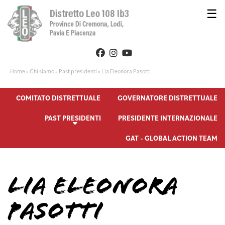
☰
Home
»
Chi siamo
»
Past presidenti
»
Lia Eleonora Pasotti
COMITATO DISTRETTUALE
GOVERNATORE DISTRETTUALE
PAST PRESIDENTI
PRESIDENTE INTERNAZIONALE
GAT - GLOBAL ACTION TEAM
LIA ELEONORA
PASOTTI