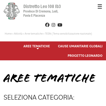
☰
Home
»
Attività
»
Aree tematiche
»
TESN (Tema sensibilizzazione nazionale)
AREE TEMATICHE
CAUSE UMANITARIE GLOBALI
PROGETTO LEONARDO
AREE TEMATICHE
SELEZIONA CATEGORIA: