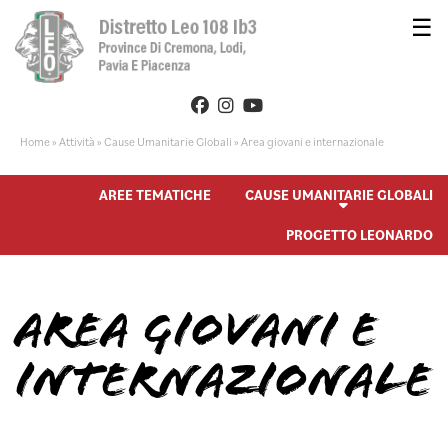
☰
Home
»
Attività
»
Cause Umanitarie Globali
»
Area giovani e internazionale
AREE TEMATICHE
CAUSE UMANITARIE GLOBALI
PROGETTO LEONARDO
AREA GIOVANI E
INTERNAZIONALE