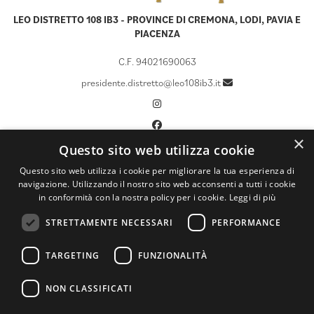
LEO DISTRETTO 108 IB3 - PROVINCE DI CREMONA, LODI, PAVIA E
PIACENZA
C.F. 94021690063
presidente.distretto@leo108ib3.it
×
Questo sito web utilizza cookie
CHI SIAMO
Questo sito web utilizza i cookie per migliorare la tua esperienza di
navigazione. Utilizzando il nostro sito web acconsenti a tutti i cookie
LCIF
in conformità con la nostra policy per i cookie.
Leggi di più
CALENDARIO
STRETTAMENTE NECESSARI
PERFORMANCE
DOCUMENTI
ATTIVITÀ
TARGETING
FUNZIONALITÀ
NEWS ED EVENTI
NON CLASSIFICATI
ARCHIVIO NEWS